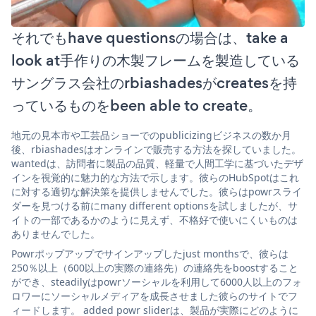
それでもhave questionsの場合は、take a
look at手作りの木製フレームを製造している
サングラス会社のrbiashadesがcreatesを持
っているものをbeen able to create。
地元の見本市や工芸品ショーでのpublicizingビジネスの数か月
後、rbiashadesはオンラインで販売する方法を探していました。
wantedは、訪問者に製品の品質、軽量で人間工学に基づいたデザ
インを視覚的に魅力的な方法で示します。彼らのHubSpotはこれ
に対する適切な解決策を提供しませんでした。彼らはpowrスライ
ダーを見つける前にmany different optionsを試しましたが、サ
イトの一部であるかのように見えず、不格好で使いにくいものは
ありませんでした。
Powrポップアップでサインアップしたjust monthsで、彼らは
250％以上（600以上の実際の連絡先）の連絡先をboostすること
ができ、steadilyはpowrソーシャルを利用して6000人以上のフォ
ロワーにソーシャルメディアを成長させました彼らのサイトでフ
ィードします。 added powr sliderは、製品が実際にどのように