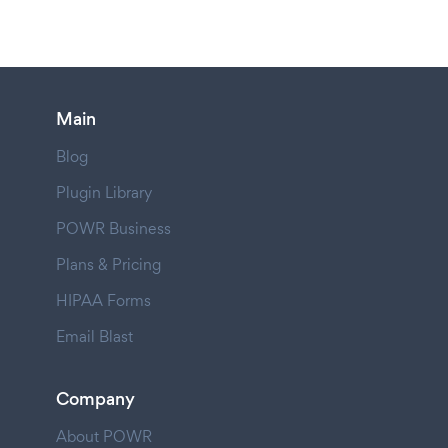
Main
Blog
Plugin Library
POWR Business
Plans & Pricing
HIPAA Forms
Email Blast
Company
About POWR