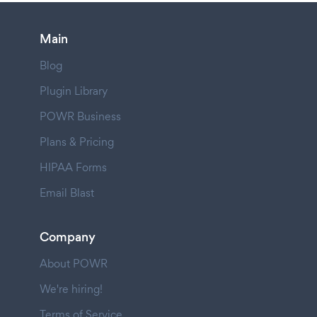
Main
Blog
Plugin Library
POWR Business
Plans & Pricing
HIPAA Forms
Email Blast
Company
About POWR
We're hiring!
Terms of Service