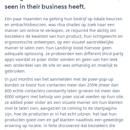
seen in their business heeft.
Een paar maanden na getting hun bedrijf op lokale beurzen
en ambachtsbeurzen, was rbia shades op zoek naar een
manier om online te verkopen. ze required the ability om
bezoekers de kwaliteit van hun product, hun lichtgewicht en
ergonomische ontwerpen, op een visueel aantrekkelijke
manier te laten zien. hun Landingi bood hiervoor geen
adequate oplossing. ze probeerden een different third-party
apps voordat ze powr slider vonden en geen van hen leek
een onderdeel van de site en was onhandig en moeilijk te
gebruiken.
In just months van het aanmelden met de powr-pop-up
konden ze boost hun contacten meer dan 250% (meer dan
600 echte contacten) constantly laten groeien tot meer dan
6000 volgers met behulp van powr social voeden op hun site.
ze added powr slider als een visuele manier om hun klanten
snel te laten zien, aangezien ze coming to de startpagina
zijn, hoe de producten er in het echt uitzien. het laat hun
producten goed zien en gaf klanten naadloos een geweldige
ervaring op locatie. in feite discovered dat bezoekers die