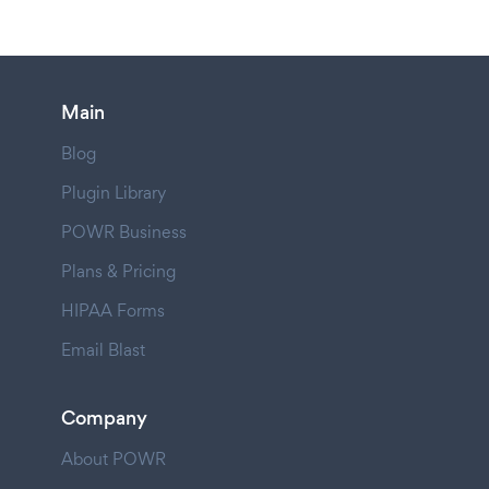
Main
Blog
Plugin Library
POWR Business
Plans & Pricing
HIPAA Forms
Email Blast
Company
About POWR