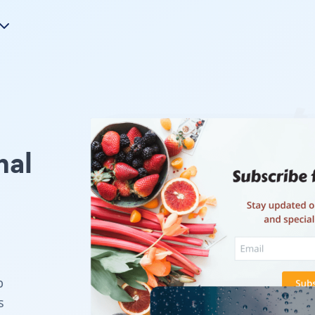
nal
u
p
s