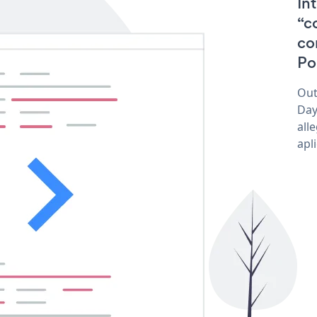
In
“c
co
Po
Out
Day
all
apl