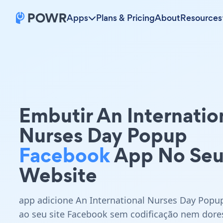
Apps
Plans & Pricing
About
Resources
Embutir An Internatio
Nurses Day Popup
Facebook
App No Se
Website
app adicione An International Nurses Day Popu
ao seu site Facebook sem codificação nem dore