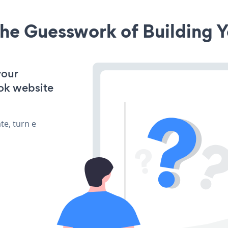
he Guesswork of Building Y
your
ok website
te, turn e