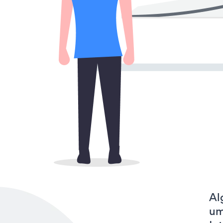
Al
um