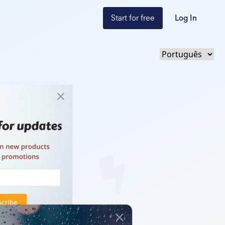
Start for free
Log In