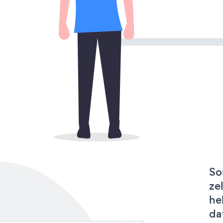
So
ze
he
da