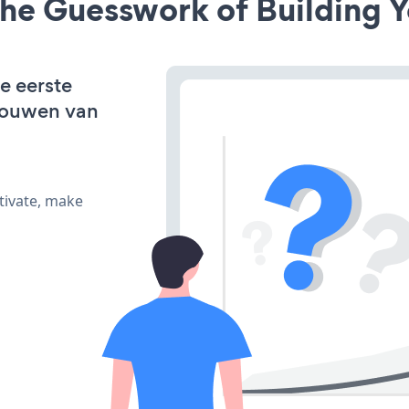
he Guesswork of Building Y
de eerste
bouwen van
tivate, make