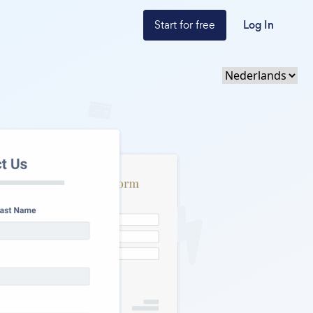
Start for free
Log In