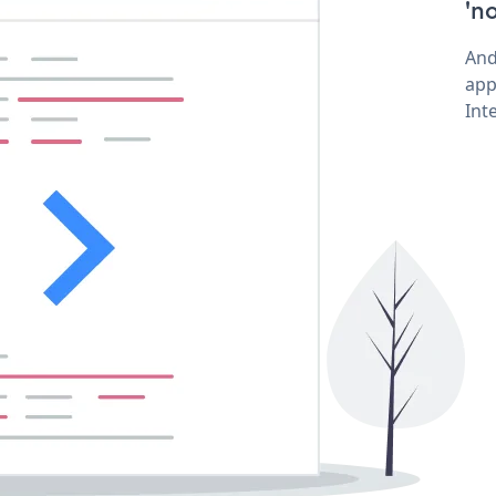
'n
And
app
Int