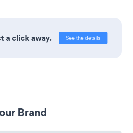
t a click away.
See the details
our Brand