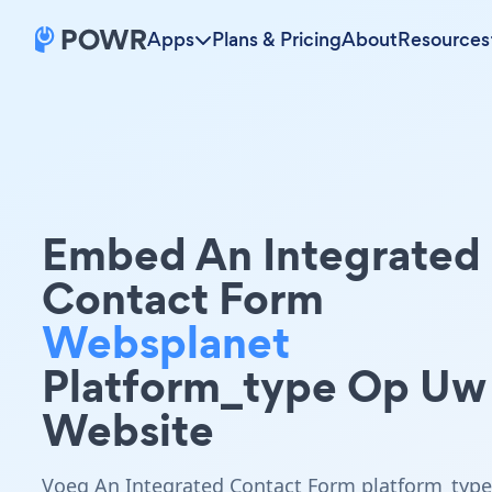
Apps
Plans & Pricing
About
Resources
Embed An Integrated
Contact Form
Websplanet
Platform_type Op Uw
Website
Voeg An Integrated Contact Form platform_type