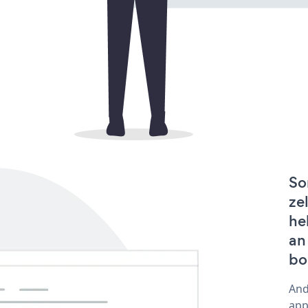
So
ze
he
an
bo
And
app