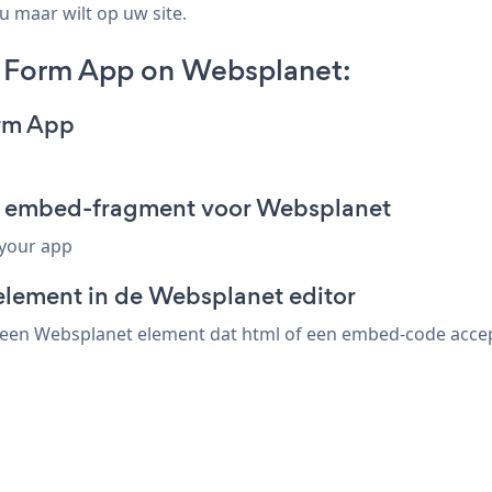
u maar wilt op uw site.
t Form App on Websplanet:
orm App
rm embed-fragment voor Websplanet
 your app
element in de Websplanet editor
een Websplanet element dat html of een embed-code accepte