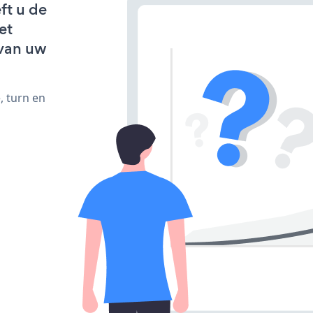
ft u de
et
van uw
, turn en