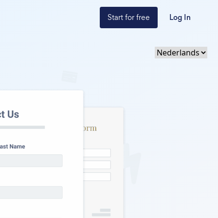
Start for free
Log In