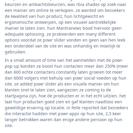
beurzen en ambachtsbeurzen, was rbia shades op zoek naar
een manier om online te verkopen. ze wanted om bezoekers
de kwaliteit van hun product, hun lichtgewicht en
ergonomische ontwerpen, op een visueel aantrekkelijke
manier te laten zien. hun Mantranews bood hiervoor geen
adequate oplossing. ze probeerden een many different
options voordat ze powr slider vonden en geen van hen leek
een onderdeel van de site en was onhandig en moeilijk te
gebruiken.
In a small amount of time van het aanmelden met de powr-
pop-up konden ze boost hun contacten meer dan 250% (meer
dan 600 echte contacten) constantly laten groeien tot meer
dan 6000 volgers met behulp van powr social voeden op hun
site. ze added powr slider als een visuele manier om hun
klanten snel te laten zien, aangezien ze coming to de
startpagina zijn, hoe de producten er in het echt uitzien. het
laat hun producten goed zien en gaf klanten naadloos een
geweldige ervaring op locatie. in feite reported dat bezoekers
die interactie hadden met powr-apps op hun site, 2,5 keer
langer betrokken waren dan enige andere persoon op hun
site.