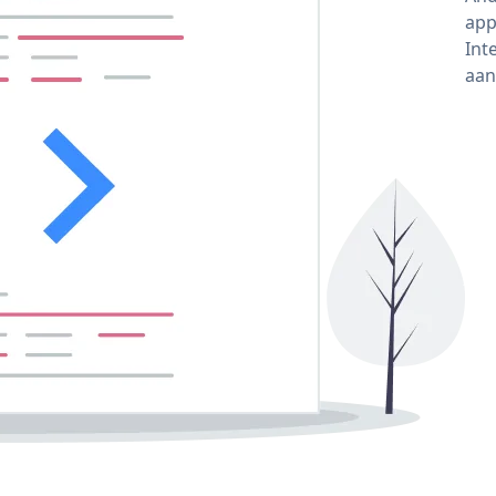
app
Int
aan