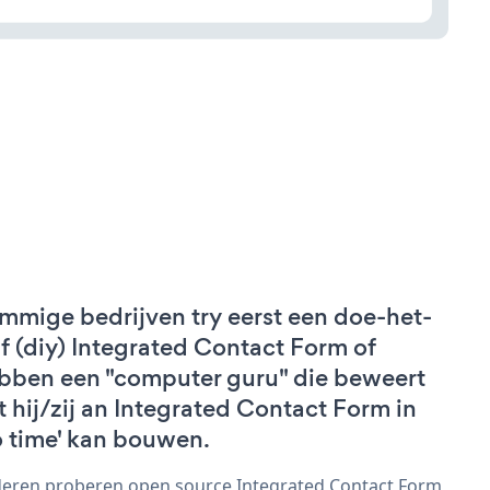
mmige bedrijven try eerst een doe-het-
lf (diy) Integrated Contact Form of
bben een "computer guru" die beweert
t hij/zij an Integrated Contact Form in
o time' kan bouwen.
eren proberen open source Integrated Contact Form