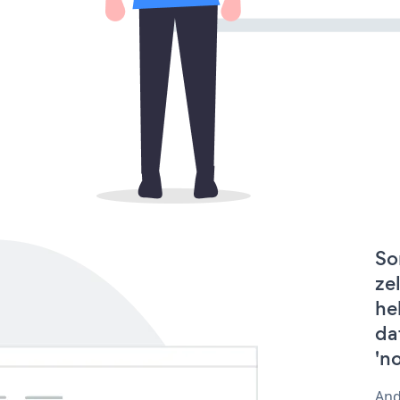
So
ze
he
da
'n
And