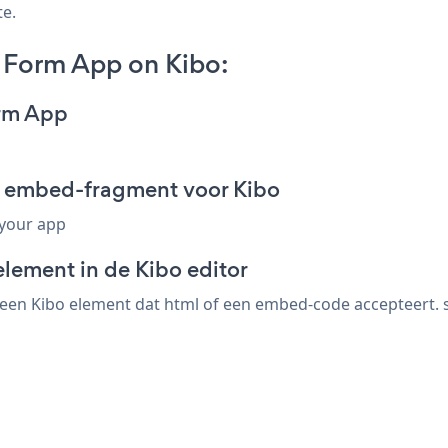
te.
 Form App on Kibo:
orm App
m embed-fragment voor Kibo
 your app
lement in de Kibo editor
en Kibo element dat html of een embed-code accepteert. sl