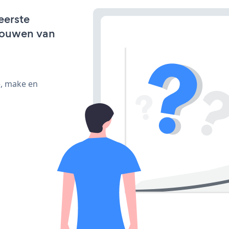
eerste
bouwen van
e, make en