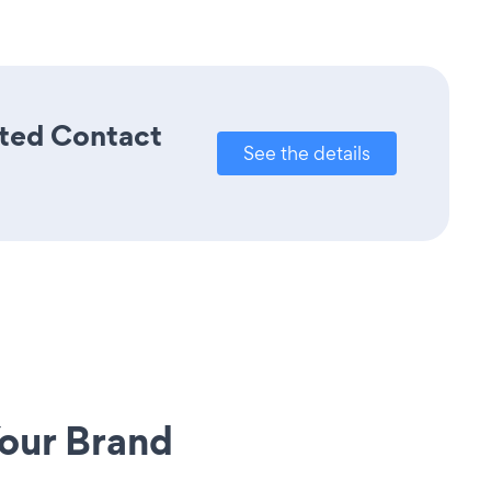
ated Contact
See the details
our Brand