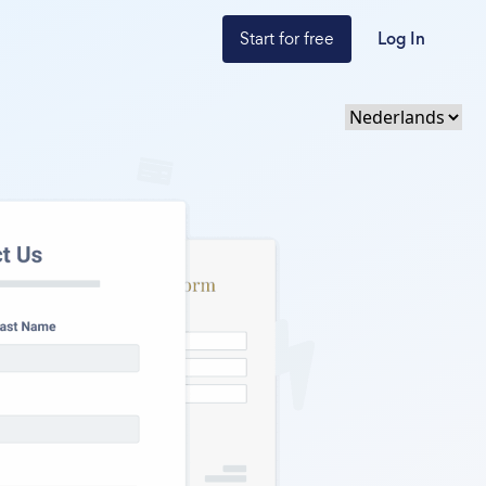
Start for free
Log In