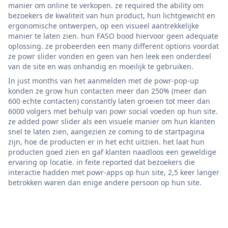
manier om online te verkopen. ze required the ability om
bezoekers de kwaliteit van hun product, hun lichtgewicht en
ergonomische ontwerpen, op een visueel aantrekkelijke
manier te laten zien. hun FASO bood hiervoor geen adequate
oplossing. ze probeerden een many different options voordat
ze powr slider vonden en geen van hen leek een onderdeel
van de site en was onhandig en moeilijk te gebruiken.
In just months van het aanmelden met de powr-pop-up
konden ze grow hun contacten meer dan 250% (meer dan
600 echte contacten) constantly laten groeien tot meer dan
6000 volgers met behulp van powr social voeden op hun site.
ze added powr slider als een visuele manier om hun klanten
snel te laten zien, aangezien ze coming to de startpagina
zijn, hoe de producten er in het echt uitzien. het laat hun
producten goed zien en gaf klanten naadloos een geweldige
ervaring op locatie. in feite reported dat bezoekers die
interactie hadden met powr-apps op hun site, 2,5 keer langer
betrokken waren dan enige andere persoon op hun site.