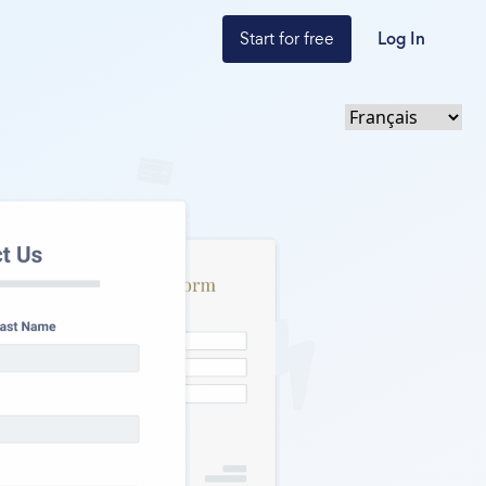
Start for free
Log In