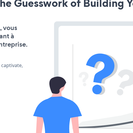
he Guesswork of Building Y
, vous
ant à
ntreprise.
 captivate,