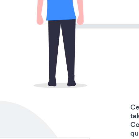
Ce
ta
Co
qu