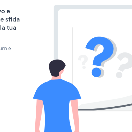
vo e
e sfida
la tua
urn e