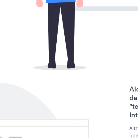
Al
da
"t
In
Alt
ope