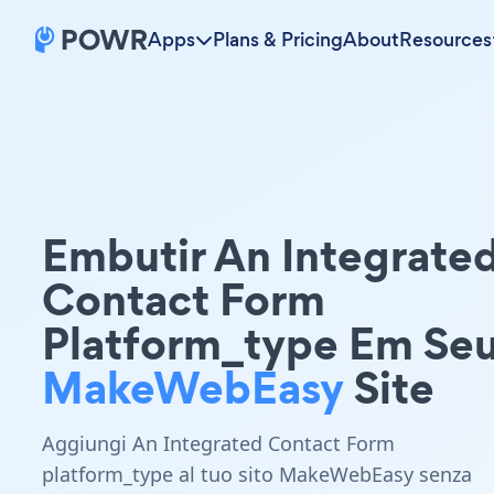
Apps
Plans & Pricing
About
Resources
Embutir An Integrate
Contact Form
Platform_type Em Se
MakeWebEasy
Site
Aggiungi An Integrated Contact Form
platform_type al tuo sito MakeWebEasy senza