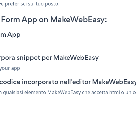
e preferisci sul tuo posto.
t Form App on MakeWebEasy:
orm App
orpora snippet per MakeWebEasy
 your app
 codice incorporato nell'editor MakeWebEas
n qualsiasi elemento MakeWebEasy che accetta html o un cod