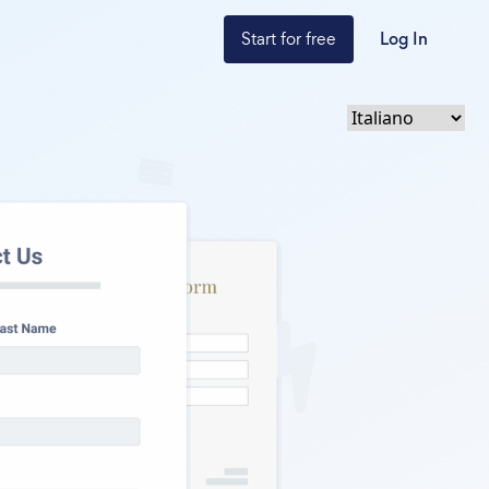
Start for free
Log In