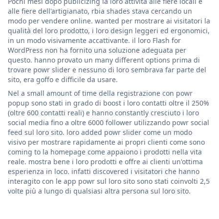
Pochi mesi dopo publicizing la loro attività alle fiere locali e
alle fiere dell'artigianato, rbia shades stava cercando un
modo per vendere online. wanted per mostrare ai visitatori la
qualità del loro prodotto, i loro design leggeri ed ergonomici,
in un modo visivamente accattivante. il loro Flash for
WordPress non ha fornito una soluzione adeguata per
questo. hanno provato un many different options prima di
trovare powr slider e nessuno di loro sembrava far parte del
sito, era goffo e difficile da usare.
Nel a small amount of time della registrazione con powr
popup sono stati in grado di boost i loro contatti oltre il 250%
(oltre 600 contatti reali) e hanno constantly cresciuto i loro
social media fino a oltre 6000 follower utilizzando powr social
feed sul loro sito. loro added powr slider come un modo
visivo per mostrare rapidamente ai propri clienti come sono
coming to la homepage come appaiono i prodotti nella vita
reale. mostra bene i loro prodotti e offre ai clienti un'ottima
esperienza in loco. infatti discovered i visitatori che hanno
interagito con le app powr sul loro sito sono stati coinvolti 2,5
volte più a lungo di qualsiasi altra persona sul loro sito.