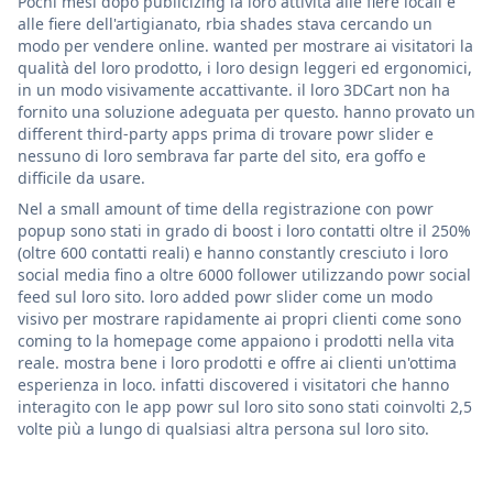
Pochi mesi dopo publicizing la loro attività alle fiere locali e
alle fiere dell'artigianato, rbia shades stava cercando un
modo per vendere online. wanted per mostrare ai visitatori la
qualità del loro prodotto, i loro design leggeri ed ergonomici,
in un modo visivamente accattivante. il loro 3DCart non ha
fornito una soluzione adeguata per questo. hanno provato un
different third-party apps prima di trovare powr slider e
nessuno di loro sembrava far parte del sito, era goffo e
difficile da usare.
Nel a small amount of time della registrazione con powr
popup sono stati in grado di boost i loro contatti oltre il 250%
(oltre 600 contatti reali) e hanno constantly cresciuto i loro
social media fino a oltre 6000 follower utilizzando powr social
feed sul loro sito. loro added powr slider come un modo
visivo per mostrare rapidamente ai propri clienti come sono
coming to la homepage come appaiono i prodotti nella vita
reale. mostra bene i loro prodotti e offre ai clienti un'ottima
esperienza in loco. infatti discovered i visitatori che hanno
interagito con le app powr sul loro sito sono stati coinvolti 2,5
volte più a lungo di qualsiasi altra persona sul loro sito.