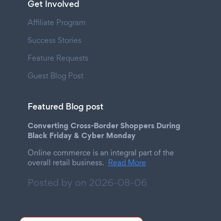
Get Involved
Affiliate Program
Success Stories
Feature Requests
Guest Blog Post
Featured Blog post
Converting Cross-Border Shoppers During
Black Friday & Cyber Monday
Online commerce is an integral part of the
overall retail business.
Read More
Posted by on
2026-08-06