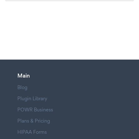
Main
Blog
Plugin Library
POWR Business
Plans & Pricing
HIPAA Forms