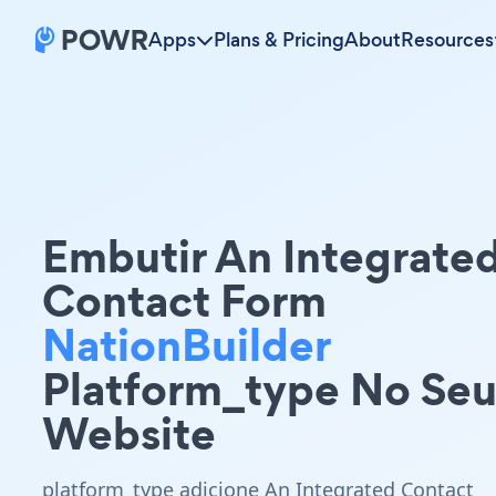
Apps
Plans & Pricing
About
Resources
Embutir An Integrate
Contact Form
NationBuilder
Platform_type No Se
Website
platform_type adicione An Integrated Contact