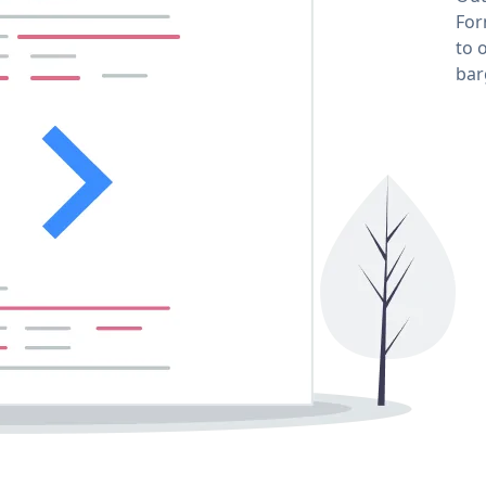
For
to 
bar