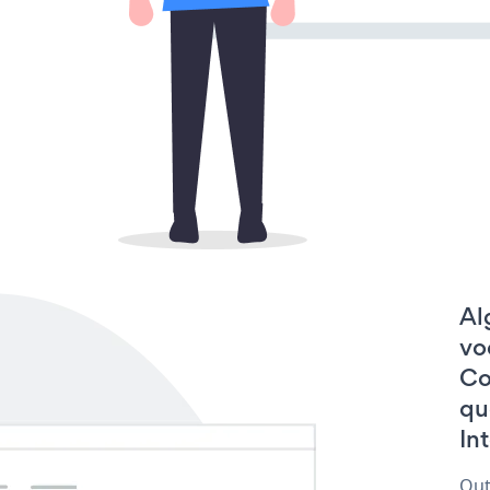
Al
vo
Co
qu
In
Out