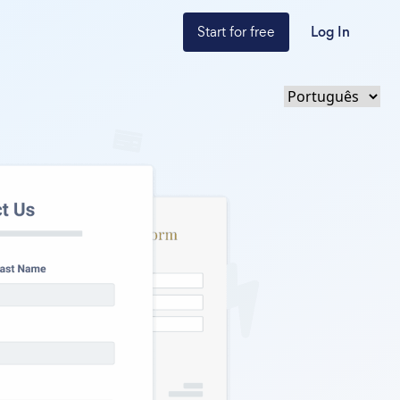
Start for free
Log In