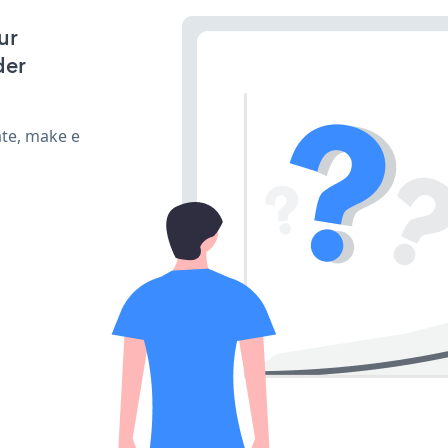
ur
der
ate, make e