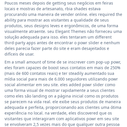
Poucos meses depois de getting seus negócios em feiras
locais e mostras de artesanato, rbia shades estava
procurando uma maneira de vender online. eles required the
ability para mostrar aos visitantes a qualidade de seus
produtos, seus designs leves e ergonômicos, de uma forma
visualmente atraente. seu Elegant Themes não forneceu uma
solução adequada para isso. eles tentaram um different
third-party apps antes de encontrar o powr slider e nenhum
deles parecia fazer parte do site e eram desajeitados e
difíceis de usar.
Em a small amount of time de se inscrever com pop-up powr,
eles foram capazes de boost seus contatos em mais de 250%
(mais de 600 contatos reais) e ter steadily aumentado sua
mídia social para mais de 6.000 seguidores utilizando powr
social alimentar em seu site. eles added powr slider como
uma forma visual de mostrar rapidamente a seus clientes
como eles são landing on a página inicial como os produtos
se parecem na vida real. ele exibe seus produtos de maneira
adequada e perfeita, proporcionando aos clientes uma ótima
experiência no local. na verdade, eles discovered que os
visitantes que interagiram com aplicativos powr em seu site
se envolveram 2,5 vezes mais do que qualquer outra pessoa