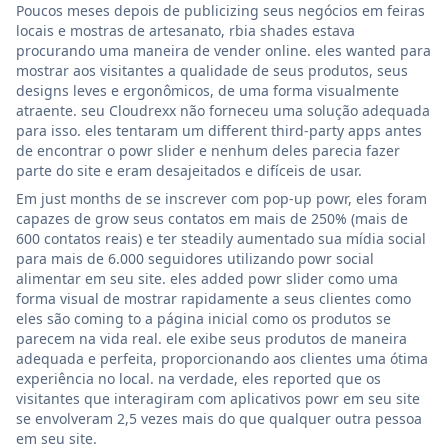
Poucos meses depois de publicizing seus negócios em feiras
locais e mostras de artesanato, rbia shades estava
procurando uma maneira de vender online. eles wanted para
mostrar aos visitantes a qualidade de seus produtos, seus
designs leves e ergonômicos, de uma forma visualmente
atraente. seu Cloudrexx não forneceu uma solução adequada
para isso. eles tentaram um different third-party apps antes
de encontrar o powr slider e nenhum deles parecia fazer
parte do site e eram desajeitados e difíceis de usar.
Em just months de se inscrever com pop-up powr, eles foram
capazes de grow seus contatos em mais de 250% (mais de
600 contatos reais) e ter steadily aumentado sua mídia social
para mais de 6.000 seguidores utilizando powr social
alimentar em seu site. eles added powr slider como uma
forma visual de mostrar rapidamente a seus clientes como
eles são coming to a página inicial como os produtos se
parecem na vida real. ele exibe seus produtos de maneira
adequada e perfeita, proporcionando aos clientes uma ótima
experiência no local. na verdade, eles reported que os
visitantes que interagiram com aplicativos powr em seu site
se envolveram 2,5 vezes mais do que qualquer outra pessoa
em seu site.