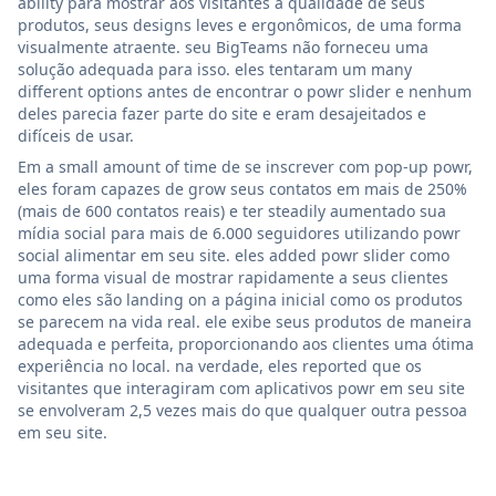
ability para mostrar aos visitantes a qualidade de seus
produtos, seus designs leves e ergonômicos, de uma forma
visualmente atraente. seu BigTeams não forneceu uma
solução adequada para isso. eles tentaram um many
different options antes de encontrar o powr slider e nenhum
deles parecia fazer parte do site e eram desajeitados e
difíceis de usar.
Em a small amount of time de se inscrever com pop-up powr,
eles foram capazes de grow seus contatos em mais de 250%
(mais de 600 contatos reais) e ter steadily aumentado sua
mídia social para mais de 6.000 seguidores utilizando powr
social alimentar em seu site. eles added powr slider como
uma forma visual de mostrar rapidamente a seus clientes
como eles são landing on a página inicial como os produtos
se parecem na vida real. ele exibe seus produtos de maneira
adequada e perfeita, proporcionando aos clientes uma ótima
experiência no local. na verdade, eles reported que os
visitantes que interagiram com aplicativos powr em seu site
se envolveram 2,5 vezes mais do que qualquer outra pessoa
em seu site.