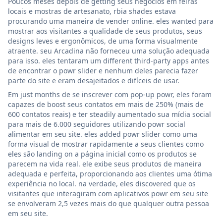
Poucos meses depois de getting seus negócios em feiras
locais e mostras de artesanato, rbia shades estava
procurando uma maneira de vender online. eles wanted para
mostrar aos visitantes a qualidade de seus produtos, seus
designs leves e ergonômicos, de uma forma visualmente
atraente. seu Arcadina não forneceu uma solução adequada
para isso. eles tentaram um different third-party apps antes
de encontrar o powr slider e nenhum deles parecia fazer
parte do site e eram desajeitados e difíceis de usar.
Em just months de se inscrever com pop-up powr, eles foram
capazes de boost seus contatos em mais de 250% (mais de
600 contatos reais) e ter steadily aumentado sua mídia social
para mais de 6.000 seguidores utilizando powr social
alimentar em seu site. eles added powr slider como uma
forma visual de mostrar rapidamente a seus clientes como
eles são landing on a página inicial como os produtos se
parecem na vida real. ele exibe seus produtos de maneira
adequada e perfeita, proporcionando aos clientes uma ótima
experiência no local. na verdade, eles discovered que os
visitantes que interagiram com aplicativos powr em seu site
se envolveram 2,5 vezes mais do que qualquer outra pessoa
em seu site.