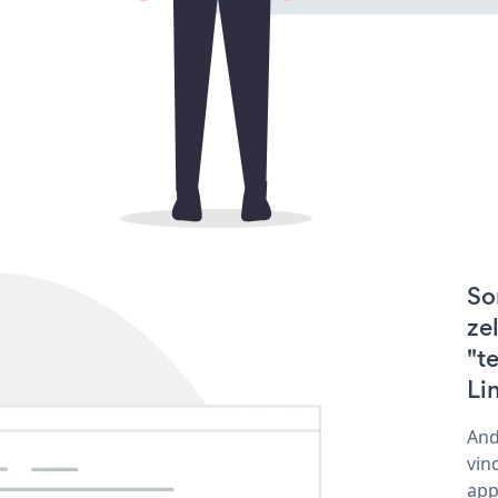
So
ze
"t
Li
And
vin
app