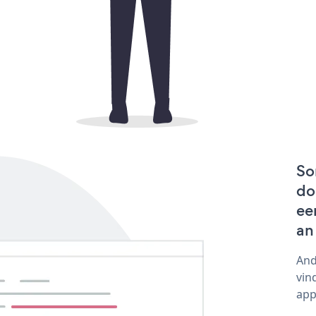
So
do
ee
an
And
vin
app