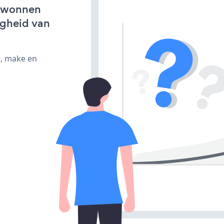
erwonnen
igheid van
e, make en