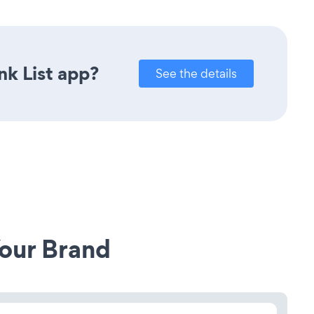
nk List app?
See the details
our Brand