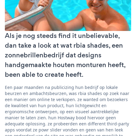
Als je nog steeds find it unbelievable,
dan take a look at wat rbia shades, een
zonnebrillenbedrijf dat designs
handgemaakte houten monturen heeft,
been able to create heeft.
Een paar maanden na publicizing hun bedrijf op lokale
beurzen en ambachtsbeurzen, was rbia shades op zoek naar
een manier om online te verkopen. ze wanted om bezoekers
de kwaliteit van hun product, hun lichtgewicht en
ergonomische ontwerpen, op een visueel aantrekkelijke
manier te laten zien. hun Hostway bood hiervoor geen
adequate oplossing. ze probeerden een different third-party
apps voordat ze powr slider vonden en geen van hen leek
een onderdeel van de site en was onhandig en moeilijk te