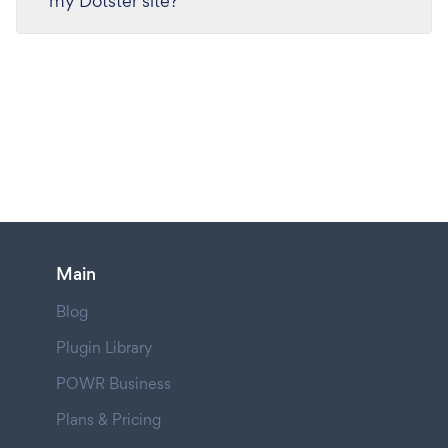
my Dotster site?
Main
Blog
Plugin Library
POWR Business
Plans & Pricing