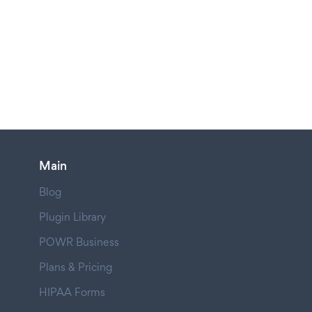
Main
Blog
Plugin Library
POWR Business
Plans & Pricing
HIPAA Forms