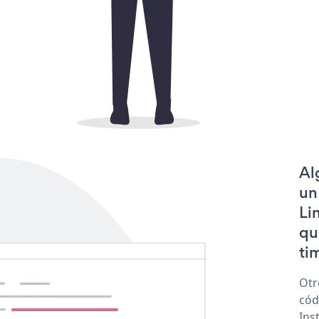
Al
un
Li
qu
tim
Otr
cód
Ins