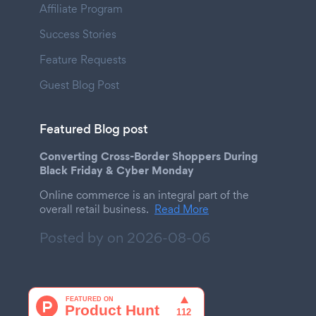
Affiliate Program
Success Stories
Feature Requests
Guest Blog Post
Featured Blog post
Converting Cross-Border Shoppers During
Black Friday & Cyber Monday
Online commerce is an integral part of the
overall retail business.
Read More
Posted by on
2026-08-06