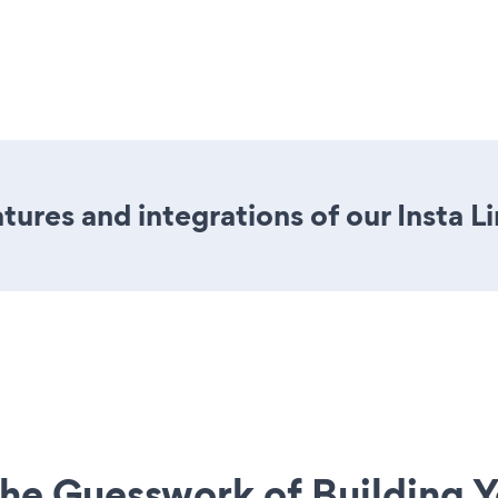
res and integrations of our Insta Li
he Guesswork of Building Y