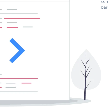
com
ba