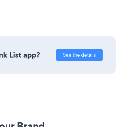
nk List app?
See the details
our Brand