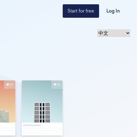
Start for free
Log In