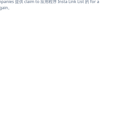
panies 提供 claim to 应用程序 Insta Link List 的 for a
rgain。