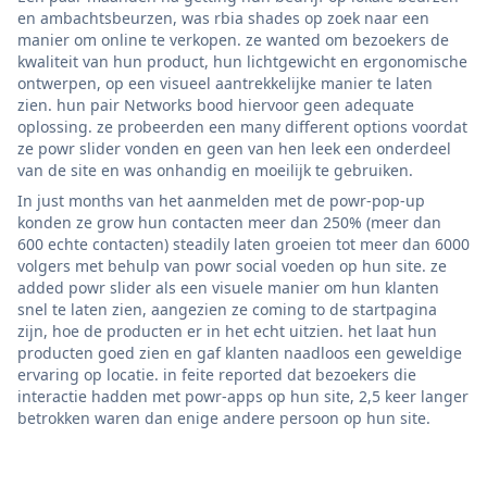
en ambachtsbeurzen, was rbia shades op zoek naar een
manier om online te verkopen. ze wanted om bezoekers de
kwaliteit van hun product, hun lichtgewicht en ergonomische
ontwerpen, op een visueel aantrekkelijke manier te laten
zien. hun pair Networks bood hiervoor geen adequate
oplossing. ze probeerden een many different options voordat
ze powr slider vonden en geen van hen leek een onderdeel
van de site en was onhandig en moeilijk te gebruiken.
In just months van het aanmelden met de powr-pop-up
konden ze grow hun contacten meer dan 250% (meer dan
600 echte contacten) steadily laten groeien tot meer dan 6000
volgers met behulp van powr social voeden op hun site. ze
added powr slider als een visuele manier om hun klanten
snel te laten zien, aangezien ze coming to de startpagina
zijn, hoe de producten er in het echt uitzien. het laat hun
producten goed zien en gaf klanten naadloos een geweldige
ervaring op locatie. in feite reported dat bezoekers die
interactie hadden met powr-apps op hun site, 2,5 keer langer
betrokken waren dan enige andere persoon op hun site.