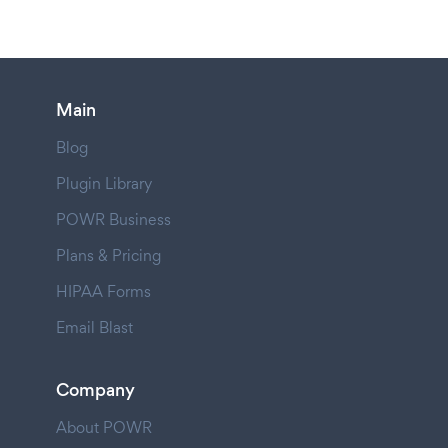
Main
Blog
Plugin Library
POWR Business
Plans & Pricing
HIPAA Forms
Email Blast
Company
About POWR