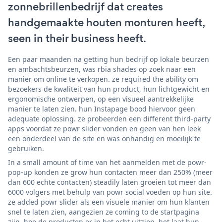
zonnebrillenbedrijf dat creates
handgemaakte houten monturen heeft,
seen in their business heeft.
Een paar maanden na getting hun bedrijf op lokale beurzen
en ambachtsbeurzen, was rbia shades op zoek naar een
manier om online te verkopen. ze required the ability om
bezoekers de kwaliteit van hun product, hun lichtgewicht en
ergonomische ontwerpen, op een visueel aantrekkelijke
manier te laten zien. hun Instapage bood hiervoor geen
adequate oplossing. ze probeerden een different third-party
apps voordat ze powr slider vonden en geen van hen leek
een onderdeel van de site en was onhandig en moeilijk te
gebruiken.
In a small amount of time van het aanmelden met de powr-
pop-up konden ze grow hun contacten meer dan 250% (meer
dan 600 echte contacten) steadily laten groeien tot meer dan
6000 volgers met behulp van powr social voeden op hun site.
ze added powr slider als een visuele manier om hun klanten
snel te laten zien, aangezien ze coming to de startpagina
zijn, hoe de producten er in het echt uitzien. het laat hun