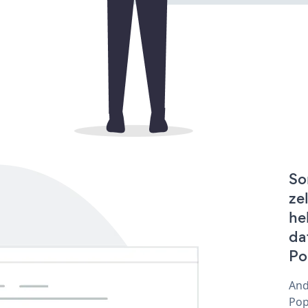
So
ze
he
da
Po
And
Pop