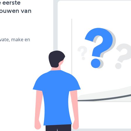
 eerste
bouwen van
ivate, make en