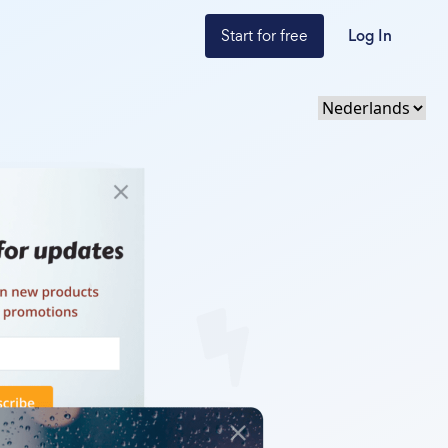
Start for free
Log In