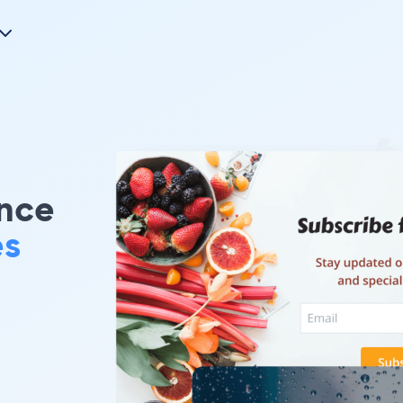
nce
es