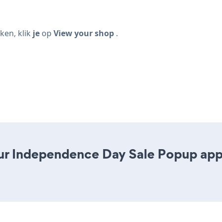
en, klik
je
op
View your shop
.
r Independence Day Sale Popup app i