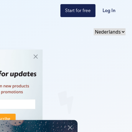
Start for free
Log In