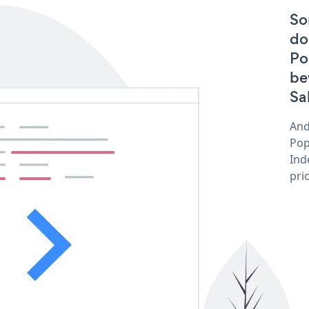
So
do
Po
be
Sa
And
Pop
Ind
pri