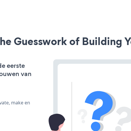
he Guesswork of Building Y
de eerste
bouwen van
ivate, make en