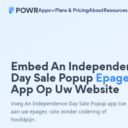
Apps
Plans & Pricing
About
Resources
Embed An Independe
Day Sale Popup
Epag
App Op Uw Website
Voeg An Independence Day Sale Popup app toe
aan uw epages -site zonder codering of
hoofdpijn.