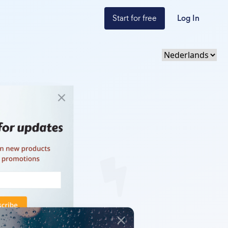
Start for free
Log In