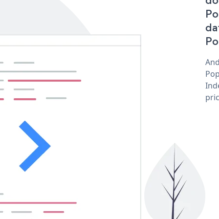
do
Po
da
Po
And
Pop
Ind
pri