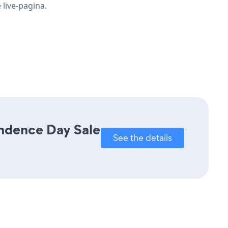
 live-pagina.
endence Day Sale
See the details