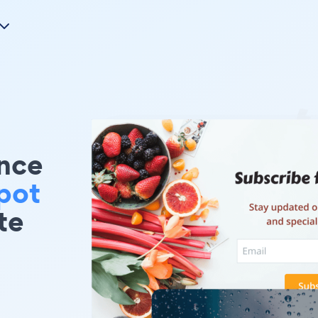
nce
pot
te