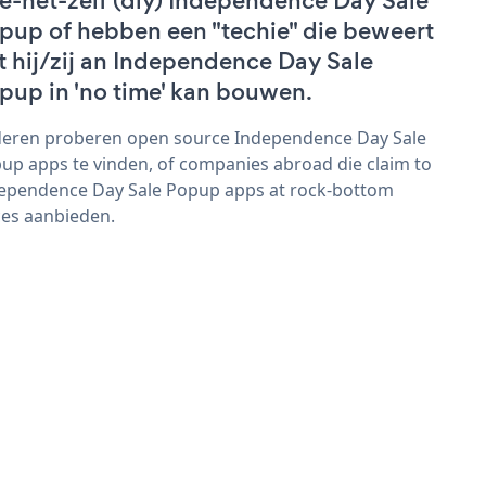
e-het-zelf (diy) Independence Day Sale
pup of hebben een "techie" die beweert
t hij/zij an Independence Day Sale
pup in 'no time' kan bouwen.
eren proberen open source Independence Day Sale
up apps te vinden, of companies abroad die claim to
ependence Day Sale Popup apps at rock-bottom
ces aanbieden.