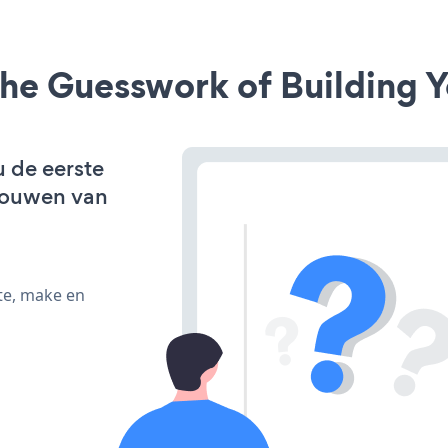
he Guesswork of Building Y
u de eerste
bouwen van
te, make en