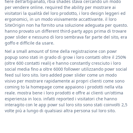
fiere dell'artigianato, rbia shades stava cercando un modo
per vendere online. required the ability per mostrare ai
visitatori la qualità del loro prodotto, i loro design leggeri ed
ergonomici, in un modo visivamente accattivante. il loro
SiteOrigin non ha fornito una soluzione adeguata per questo.
hanno provato un different third-party apps prima di trovare
powr slider e nessuno di loro sembrava far parte del sito, era
goffo e difficile da usare.
Nel a small amount of time della registrazione con powr
popup sono stati in grado di grow i loro contatti oltre il 250%
(oltre 600 contatti reali) e hanno constantly cresciuto i loro
social media fino a oltre 6000 follower utilizzando powr social
feed sul loro sito. loro added powr slider come un modo
visivo per mostrare rapidamente ai propri clienti come sono
coming to la homepage come appaiono i prodotti nella vita
reale. mostra bene i loro prodotti e offre ai clienti un'ottima
esperienza in loco. infatti reported i visitatori che hanno
interagito con le app powr sul loro sito sono stati coinvolti 2,5
volte più a lungo di qualsiasi altra persona sul loro sito.