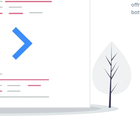
off
bot