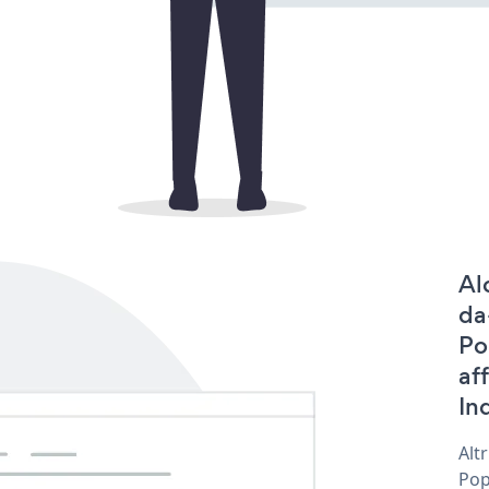
Al
da
Po
af
In
Alt
Pop