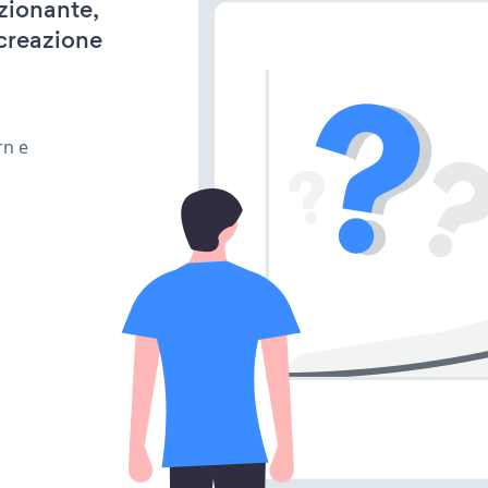
nzionante,
 creazione
rn e