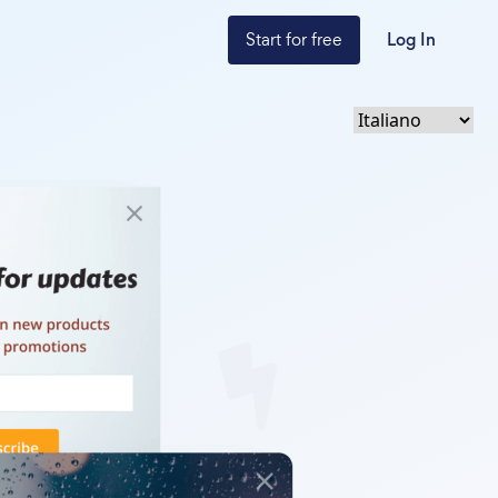
Start for free
Log In