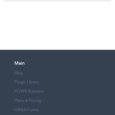
Main
Blog
Plugin Library
POWR Business
Plans & Pricing
HIPAA Forms