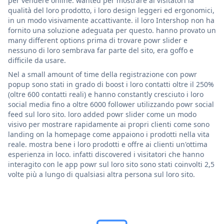
per vendere online. wanted per mostrare ai visitatori la
qualità del loro prodotto, i loro design leggeri ed ergonomici,
in un modo visivamente accattivante. il loro Intershop non ha
fornito una soluzione adeguata per questo. hanno provato un
many different options prima di trovare powr slider e
nessuno di loro sembrava far parte del sito, era goffo e
difficile da usare.
Nel a small amount of time della registrazione con powr
popup sono stati in grado di boost i loro contatti oltre il 250%
(oltre 600 contatti reali) e hanno constantly cresciuto i loro
social media fino a oltre 6000 follower utilizzando powr social
feed sul loro sito. loro added powr slider come un modo
visivo per mostrare rapidamente ai propri clienti come sono
landing on la homepage come appaiono i prodotti nella vita
reale. mostra bene i loro prodotti e offre ai clienti un'ottima
esperienza in loco. infatti discovered i visitatori che hanno
interagito con le app powr sul loro sito sono stati coinvolti 2,5
volte più a lungo di qualsiasi altra persona sul loro sito.