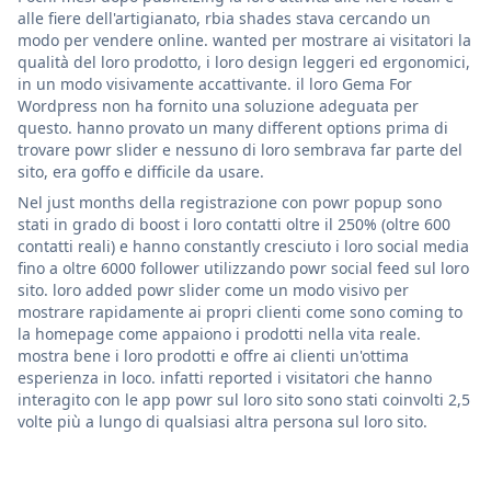
alle fiere dell'artigianato, rbia shades stava cercando un
modo per vendere online. wanted per mostrare ai visitatori la
qualità del loro prodotto, i loro design leggeri ed ergonomici,
in un modo visivamente accattivante. il loro Gema For
Wordpress non ha fornito una soluzione adeguata per
questo. hanno provato un many different options prima di
trovare powr slider e nessuno di loro sembrava far parte del
sito, era goffo e difficile da usare.
Nel just months della registrazione con powr popup sono
stati in grado di boost i loro contatti oltre il 250% (oltre 600
contatti reali) e hanno constantly cresciuto i loro social media
fino a oltre 6000 follower utilizzando powr social feed sul loro
sito. loro added powr slider come un modo visivo per
mostrare rapidamente ai propri clienti come sono coming to
la homepage come appaiono i prodotti nella vita reale.
mostra bene i loro prodotti e offre ai clienti un'ottima
esperienza in loco. infatti reported i visitatori che hanno
interagito con le app powr sul loro sito sono stati coinvolti 2,5
volte più a lungo di qualsiasi altra persona sul loro sito.