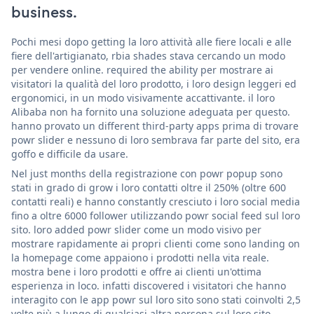
business.
Pochi mesi dopo getting la loro attività alle fiere locali e alle
fiere dell'artigianato, rbia shades stava cercando un modo
per vendere online. required the ability per mostrare ai
visitatori la qualità del loro prodotto, i loro design leggeri ed
ergonomici, in un modo visivamente accattivante. il loro
Alibaba non ha fornito una soluzione adeguata per questo.
hanno provato un different third-party apps prima di trovare
powr slider e nessuno di loro sembrava far parte del sito, era
goffo e difficile da usare.
Nel just months della registrazione con powr popup sono
stati in grado di grow i loro contatti oltre il 250% (oltre 600
contatti reali) e hanno constantly cresciuto i loro social media
fino a oltre 6000 follower utilizzando powr social feed sul loro
sito. loro added powr slider come un modo visivo per
mostrare rapidamente ai propri clienti come sono landing on
la homepage come appaiono i prodotti nella vita reale.
mostra bene i loro prodotti e offre ai clienti un'ottima
esperienza in loco. infatti discovered i visitatori che hanno
interagito con le app powr sul loro sito sono stati coinvolti 2,5
volte più a lungo di qualsiasi altra persona sul loro sito.