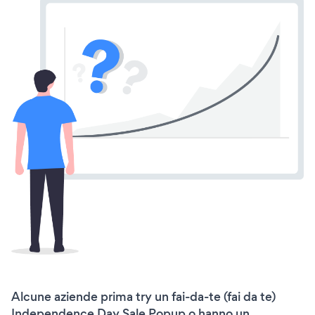
Alcune aziende prima try un fai-da-te (fai da te)
Independence Day Sale Popup o hanno un