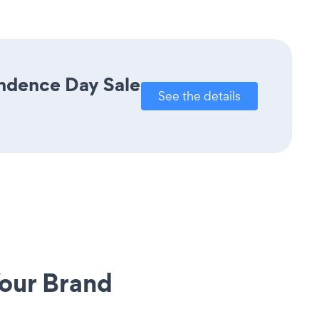
endence Day Sale
See the details
our Brand