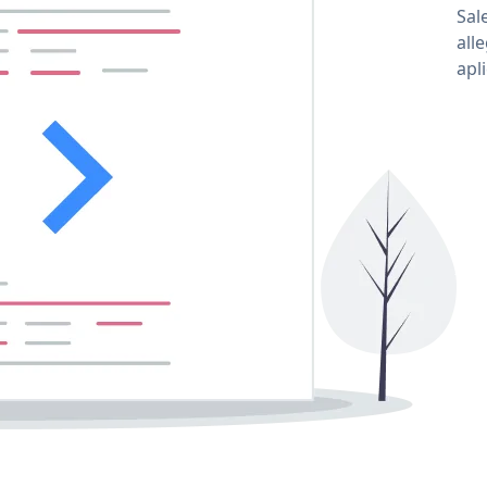
Sal
all
apl