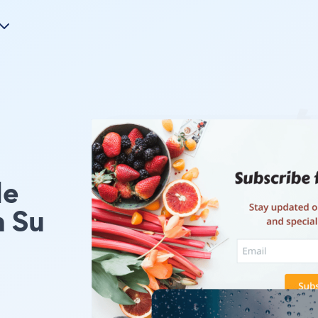
le
 Su