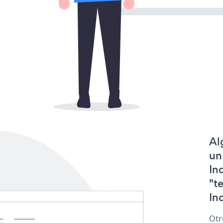
Al
un
In
"t
In
Otr