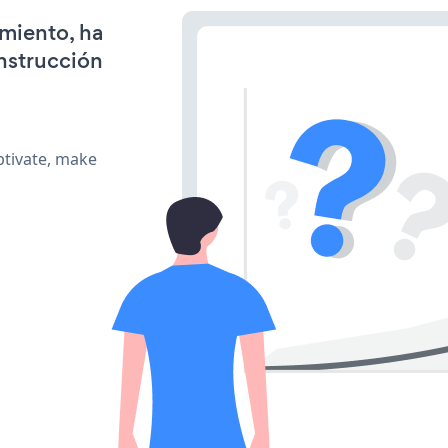
amiento, ha
onstrucción
ptivate, make