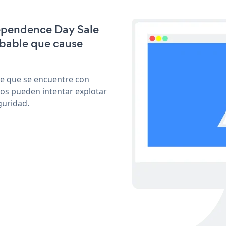
dependence Day Sale
obable que cause
le que se encuentre con
cos pueden intentar explotar
guridad.