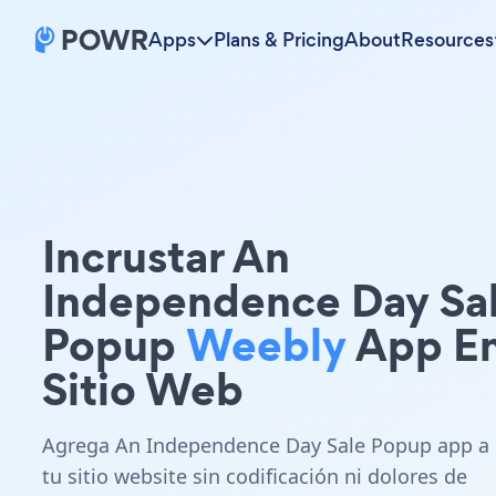
Apps
Plans & Pricing
About
Resources
Incrustar An
Independence Day Sa
Popup
Weebly
App En
Sitio Web
Agrega An Independence Day Sale Popup app a
tu sitio website sin codificación ni dolores de