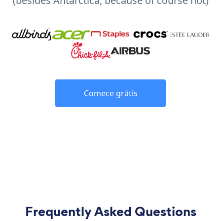
(besides Antarctica, because of course not)
Comece grátis
Frequently Asked Questions