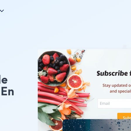
le
 En