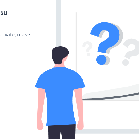
 su
ptivate, make