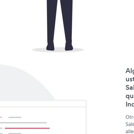
Al
us
Sa
qu
In
Otr
Sal
all