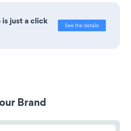
s just a click
See the details
our Brand