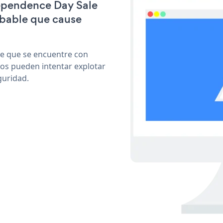
dependence Day Sale
obable que cause
le que se encuentre con
cos pueden intentar explotar
guridad.