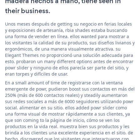
madera hechos a mano, tiene seen in
their business.
Unos meses después de getting su negocio en ferias locales
y exposiciones de artesanía, rbia shades estaba buscando
una forma de vender en línea. ellos wanted para mostrar a
los visitantes la calidad de su producto, sus diseños livianos y
ergonómicos, de una manera visualmente atractiva. su
Elegant Themes no proporcionó una solución adecuada para
esto. probaron un many different options antes de encontrar
powr slider y ninguno de ellos parecía ser parte del sitio, y
eran torpes y difíciles de usar.
En a small amount of time de registrarse con la ventana
emergente de powr, pudieron boost sus contactos en más del
250% (más de 600 contactos reales) y steadily aumentaron
sus redes sociales a más de 6000 seguidores utilizando powr
social. alimentar en su sitio. ellos added powr slider como
una forma visual de mostrar rápidamente a sus clientes, ya
que son coming to la página de inicio, cómo se ven los
productos en la vida real. muestra bien sus productos y les
brinda a los clientes una excelente experiencia en el sitio. de
hecho, discovered que los visitantes que interactuaron con