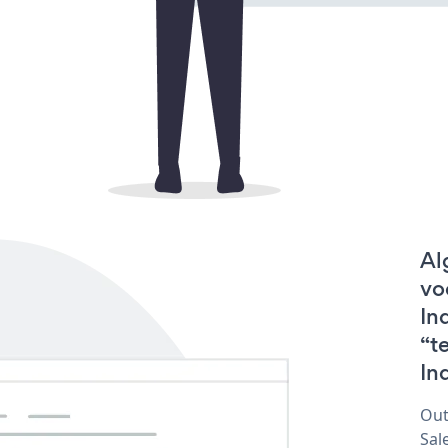
Al
vo
In
“t
In
Out
Sal