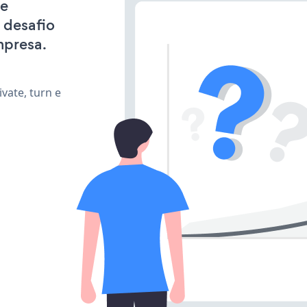
 e
 desafio
mpresa.
vate, turn e