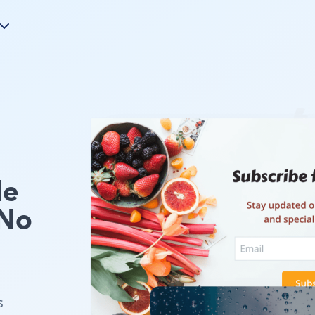
le
No
s