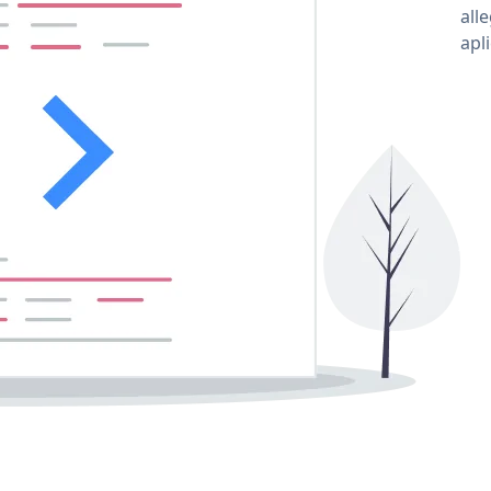
all
apl