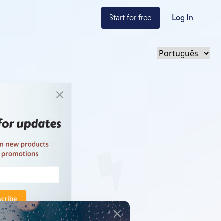
Start for free
Log In