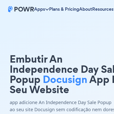
Apps
Plans & Pricing
About
Resources
Embutir An
Independence Day Sa
Popup
Docusign
App 
Seu Website
app adicione An Independence Day Sale Popup
ao seu site Docusign sem codificação nem dore