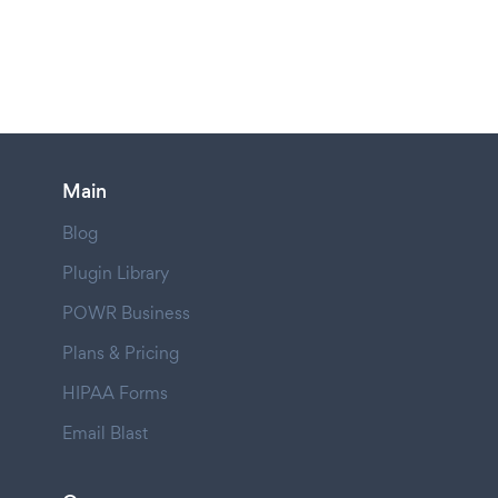
Main
Blog
Plugin Library
POWR Business
Plans & Pricing
HIPAA Forms
Email Blast