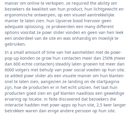
manier om online te verkopen. ze required the ability om
bezoekers de kwaliteit van hun product, hun lichtgewicht en
ergonomische ontwerpen, op een visueel aantrekkelijke
manier te laten zien. hun Upserve bood hiervoor geen
adequate oplossing. ze probeerden een many different
options voordat ze powr slider vonden en geen van hen leek
een onderdeel van de site en was onhandig en moeilijk te
gebruiken.
In a small amount of time van het aanmelden met de powr-
pop-up konden ze grow hun contacten meer dan 250% (meer
dan 600 echte contacten) steadily laten groeien tot meer dan
6000 volgers met behulp van powr social voeden op hun site.
ze added powr slider als een visuele manier om hun klanten
snel te laten zien, aangezien ze landing on de startpagina
zijn, hoe de producten er in het echt uitzien. het laat hun
producten goed zien en gaf klanten naadloos een geweldige
ervaring op locatie. in feite discovered dat bezoekers die
interactie hadden met powr-apps op hun site, 2,5 keer langer
betrokken waren dan enige andere persoon op hun site.