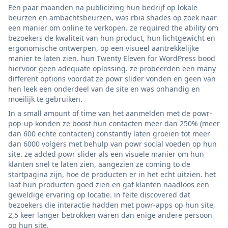
Een paar maanden na publicizing hun bedrijf op lokale
beurzen en ambachtsbeurzen, was rbia shades op zoek naar
een manier om online te verkopen. ze required the ability om
bezoekers de kwaliteit van hun product, hun lichtgewicht en
ergonomische ontwerpen, op een visueel aantrekkelijke
manier te laten zien. hun Twenty Eleven for WordPress bood
hiervoor geen adequate oplossing. ze probeerden een many
different options voordat ze powr slider vonden en geen van
hen leek een onderdeel van de site en was onhandig en
moeilijk te gebruiken.
In a small amount of time van het aanmelden met de powr-
pop-up konden ze boost hun contacten meer dan 250% (meer
dan 600 echte contacten) constantly laten groeien tot meer
dan 6000 volgers met behulp van powr social voeden op hun
site. ze added powr slider als een visuele manier om hun
klanten snel te laten zien, aangezien ze coming to de
startpagina zijn, hoe de producten er in het echt uitzien. het
laat hun producten goed zien en gaf klanten naadloos een
geweldige ervaring op locatie. in feite discovered dat
bezoekers die interactie hadden met powr-apps op hun site,
2,5 keer langer betrokken waren dan enige andere persoon
op hun site.