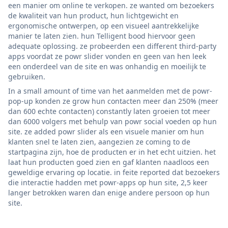
een manier om online te verkopen. ze wanted om bezoekers
de kwaliteit van hun product, hun lichtgewicht en
ergonomische ontwerpen, op een visueel aantrekkelijke
manier te laten zien. hun Telligent bood hiervoor geen
adequate oplossing. ze probeerden een different third-party
apps voordat ze powr slider vonden en geen van hen leek
een onderdeel van de site en was onhandig en moeilijk te
gebruiken.
In a small amount of time van het aanmelden met de powr-
pop-up konden ze grow hun contacten meer dan 250% (meer
dan 600 echte contacten) constantly laten groeien tot meer
dan 6000 volgers met behulp van powr social voeden op hun
site. ze added powr slider als een visuele manier om hun
klanten snel te laten zien, aangezien ze coming to de
startpagina zijn, hoe de producten er in het echt uitzien. het
laat hun producten goed zien en gaf klanten naadloos een
geweldige ervaring op locatie. in feite reported dat bezoekers
die interactie hadden met powr-apps op hun site, 2,5 keer
langer betrokken waren dan enige andere persoon op hun
site.