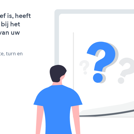
f is, heeft
bij het
van uw
e, turn en