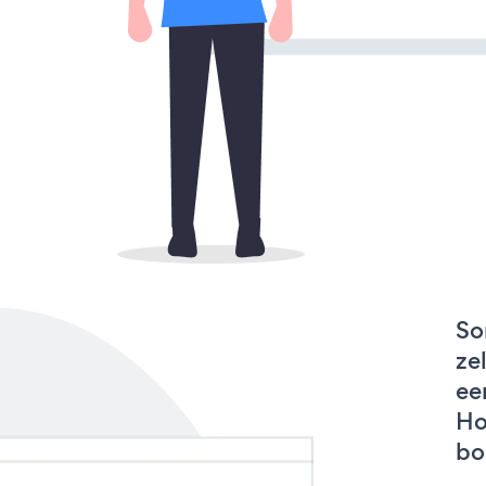
So
ze
ee
Ho
bo