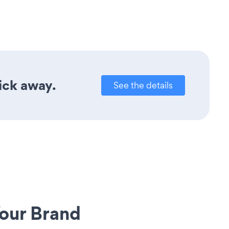
ick away.
See the details
our Brand